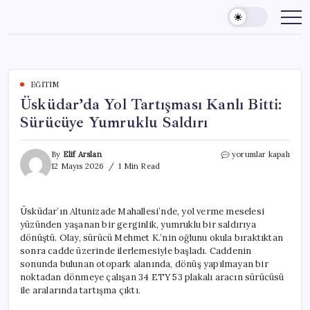
Skip
to
content
EĞITIM
Üsküdar’da Yol Tartışması Kanlı Bitti:
Sürücüye Yumruklu Saldırı
Üsküdar’da
By
Elif Arslan
yorumlar kapalı
Yol
12 Mayıs 2026
1 Min Read
Tartışması
Kanlı
Bitti:
Üsküdar’ın Altunizade Mahallesi’nde, yol verme meselesi
Sürücüye
yüzünden yaşanan bir gerginlik, yumruklu bir saldırıya
Yumruklu
Saldırı
dönüştü. Olay, sürücü Mehmet K.’nin oğlunu okula bıraktıktan
için
sonra cadde üzerinde ilerlemesiyle başladı. Caddenin
sonunda bulunan otopark alanında, dönüş yapılmayan bir
noktadan dönmeye çalışan 34 ETY 53 plakalı aracın sürücüsü
ile aralarında tartışma çıktı.