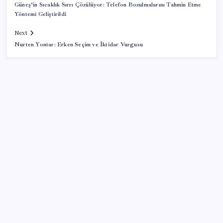
Güneş’in Sıcaklık Sırrı Çözülüyor: Telefon Bozulmalarını Tahmin Etme
Yöntemi Geliştirildi
Next
Nurten Yontar: Erken Seçim ve İktidar Vurgusu
SON YAZILAR
Gazprom: Avrupa’nın yer altı doğalgaz depoları
rekor düzeyde düşük
10 milyarlık borç hal esnafını vurdu
Artık çalışan primi tazminata yansıyacak