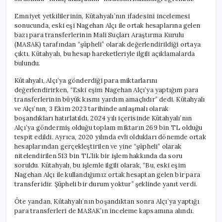
Emniyet yetkililerinin, Kütahyalı’nın ifadesini incelemesi
sonucunda, eski eşi Nagehan Alçı ile ortak hesaplarına gelen
bazı para transferlerinin Mali Suçları Araştırma Kurulu
(MASAK) tarafından “şüpheli” olarak değerlendirildiği ortaya
çıktı. Kütahyalı, bu hesap hareketleriyle ilgili açıklamalarda
bulundu.
Kütahyalı, Alçı’ya gönderdiği para miktarlarını
değerlendirirken, “Eski eşim Nagehan Alçı’ya yaptığım para
transferlerinin büyük kısmı yardım amaçlıdır” dedi. Kütahyalı
ve Alçı’nın, 3 Ekim 2023 tarihinde anlaşmalı olarak
boşandıkları hatırlatıldı. 2024 yılı içerisinde Kütahyalı’nın
Alçı’ya göndermiş olduğu toplam miktarın 269 bin TL olduğu
tespit edildi. Ayrıca, 2020 yılında evli oldukları dönemde ortak
hesaplarından gerçekleştirilen ve yine “şüpheli” olarak
nitelendirilen 513 bin TL’lik bir işlem hakkında da soru
soruldu. Kütahyalı, bu işlemle ilgili olarak, “Bu, eski eşim
Nagehan Alçı ile kullandığımız ortak hesaptan gelen bir para
transferidir. Şüpheli bir durum yoktur” şeklinde yanıt verdi.
Öte yandan, Kütahyalı’nın boşandıktan sonra Alçı’ya yaptığı
para transferleri de MASAK’ın inceleme kapsamına alındı.