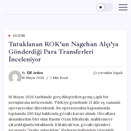
Skip
to
content
EĞITIM
Tutuklanan ROK’un Nagehan Alçı’ya
Gönderdiği Para Transferleri
İnceleniyor
Tutuklanan
By
Elif Arslan
yorumlar kapalı
ROK’un
18 Mayıs 2026
1 Min Read
Nagehan
Alçı’ya
Gönderdiği
18 Mayıs 2026 tarihinde gerçekleştirilen geniş çaplı bir
Para
soruşturma neticesinde, Türkiye genelinde 21 ilde eş zamanlı
Transferleri
İnceleniyor
operasyonlar düzenlendi. Bu operasyonlar kapsamında
için
toplamda 200 kişi hakkında gözaltı kararı alındı. Gözaltına
alınanlardan biri olan Rasim Ozan Kütahyalı, mahkemeye
çıkarıldığında tutuklandı. Kütahyalı’nın, gözaltı işlemleri
sırasında “Yanlış anlaşıldım” ifadesini kullandığı öğrenildi.