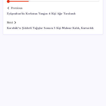
Previous
Eyüpsultan’da Korkutan Yangın: 4 Kişi Ağır Yaralandı
Next
Karabük’te Şiddetli Yağışlar Sonucu 3 Kişi Mahsur Kaldı, Kurtarıldı
SON YAZILAR
Gazprom: Avrupa’nın yer altı doğalgaz depoları
rekor düzeyde düşük
10 milyarlık borç hal esnafını vurdu