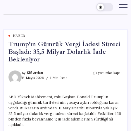
Skip
to
content
HABER
Trump’ın Gümrük Vergi İadesi Süreci
Başladı: 35,5 Milyar Dolarlık İade
Bekleniyor
Trump’ın
By
Elif Arslan
yorumlar kapalı
Gümrük
13 Mayıs 2026
1 Min Read
Vergi
İadesi
Süreci
ABD Yüksek Mahkemesi, eski Başkan Donald Trump’ın
Başladı:
uyguladığı gümrük tarifelerinin yasaya aykırı olduğuna karar
35,5
Milyar
verdi. Bu kararın ardından, 11 Mayıs tarihi itibarıyla yaklaşık
Dolarlık
35,5 milyar dolarlık vergi iadesi süreci başlatıldı. Yetkililer, 126
İade
binden fazla beyanname için iade işlemlerinin sürdüğünü
Bekleniyor
açıkladı.
için