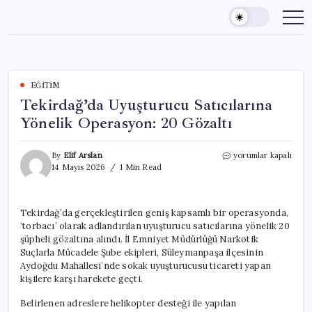
Skip
to
content
EĞITIM
Tekirdağ’da Uyuşturucu Satıcılarına
Yönelik Operasyon: 20 Gözaltı
Tekirdağ’da
By
Elif Arslan
yorumlar kapalı
Uyuşturucu
14 Mayıs 2026
1 Min Read
Satıcılarına
Yönelik
Operasyon:
Tekirdağ’da gerçekleştirilen geniş kapsamlı bir operasyonda,
20
‘torbacı’ olarak adlandırılan uyuşturucu satıcılarına yönelik 20
Gözaltı
için
şüpheli gözaltına alındı. İl Emniyet Müdürlüğü Narkotik
Suçlarla Mücadele Şube ekipleri, Süleymanpaşa ilçesinin
Aydoğdu Mahallesi’nde sokak uyuşturucusu ticareti yapan
kişilere karşı harekete geçti.
Belirlenen adreslere helikopter desteği ile yapılan