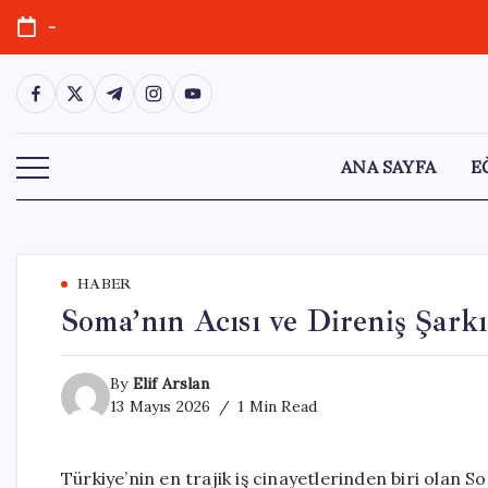
Skip
-
to
content
https://www.facebook.com/
https://twitter.com/
https://t.me/
https://www.instagram.com/
https://youtube.com/
ANA SAYFA
E
HABER
Soma’nın Acısı ve Direniş Şarkı
By
Elif Arslan
13 Mayıs 2026
1 Min Read
Türkiye’nin en trajik iş cinayetlerinden biri olan S