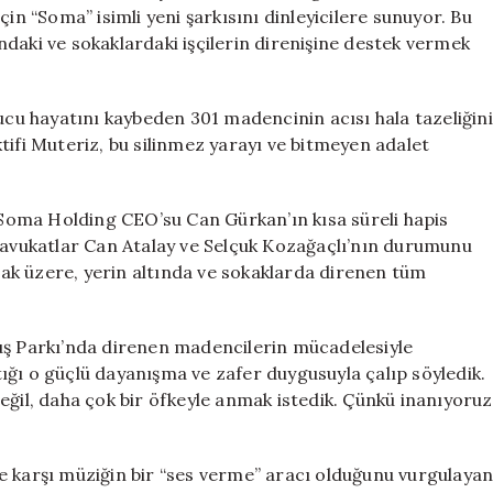
Muteriz’in
in “Soma” isimli yeni şarkısını dinleyicilere sunuyor. Bu
Yeni
daki ve sokaklardaki işçilerin direnişine destek vermek
Eseri
için
nucu hayatını kaybeden 301 madencinin acısı hala tazeliğini
tifi Muteriz, bu silinmez yarayı ve bitmeyen adalet
, Soma Holding CEO’su Can Gürkan’ın kısa süreli hapis
n avukatlar Can Atalay ve Selçuk Kozağaçlı’nın durumunu
lmak üzere, yerin altında ve sokaklarda direnen tüm
uş Parkı’nda direnen madencilerin mücadelesiyle
ttığı o güçlü dayanışma ve zafer duygusuyla çalıp söyledik.
eğil, daha çok bir öfkeyle anmak istedik. Çünkü inanıyoruz
e karşı müziğin bir “ses verme” aracı olduğunu vurgulaya