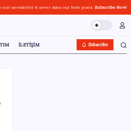
o our newsletter & never miss our best posts.
Subscribe Now!
TIM
İLETİŞİM
Subscribe
ı
SON YAZILAR
Google Messages’a Yeni Uzun Basma
Menüsü Geldi