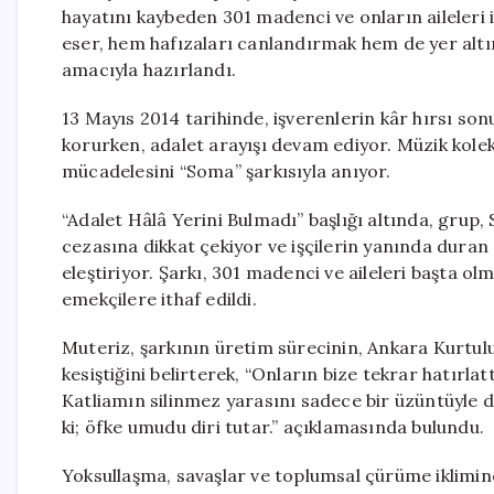
hayatını kaybeden 301 madenci ve onların aileleri iç
eser, hem hafızaları canlandırmak hem de yer altın
amacıyla hazırlandı.
13 Mayıs 2014 tarihinde, işverenlerin kâr hırsı so
korurken, adalet arayışı devam ediyor. Müzik kolek
mücadelesini “Soma” şarkısıyla anıyor.
“Adalet Hâlâ Yerini Bulmadı” başlığı altında, grup
cezasına dikkat çekiyor ve işçilerin yanında dura
eleştiriyor. Şarkı, 301 madenci ve aileleri başta o
emekçilere ithaf edildi.
Muteriz, şarkının üretim sürecinin, Ankara Kurtul
kesiştiğini belirterek, “Onların bize tekrar hatırla
Katliamın silinmez yarasını sadece bir üzüntüyle d
ki; öfke umudu diri tutar.” açıklamasında bulundu.
Yoksullaşma, savaşlar ve toplumsal çürüme iklimin