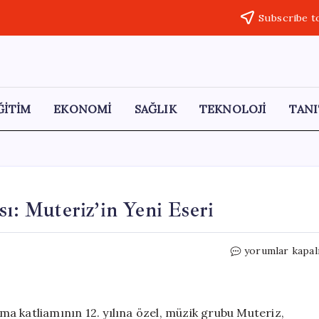
Subscribe t
ĞİTİM
EKONOMİ
SAĞLIK
TEKNOLOJİ
TANI
sı: Muteriz’in Yeni Eseri
Soma’nın
yorumlar kapal
Acısı
ve
Direniş
Şarkısı:
oma katliamının 12. yılına özel, müzik grubu Muteriz,