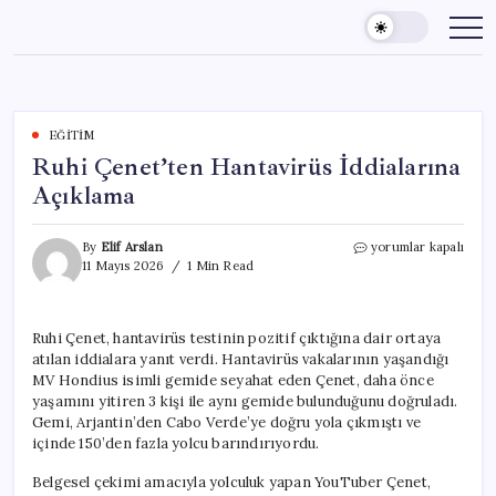
Skip
to
content
EĞITIM
Ruhi Çenet’ten Hantavirüs İddialarına
Açıklama
Ruhi
By
Elif Arslan
yorumlar kapalı
Çenet’ten
11 Mayıs 2026
1 Min Read
Hantavirüs
İddialarına
Açıklama
Ruhi Çenet, hantavirüs testinin pozitif çıktığına dair ortaya
için
atılan iddialara yanıt verdi. Hantavirüs vakalarının yaşandığı
MV Hondius isimli gemide seyahat eden Çenet, daha önce
yaşamını yitiren 3 kişi ile aynı gemide bulunduğunu doğruladı.
Gemi, Arjantin’den Cabo Verde’ye doğru yola çıkmıştı ve
içinde 150’den fazla yolcu barındırıyordu.
Belgesel çekimi amacıyla yolculuk yapan YouTuber Çenet,