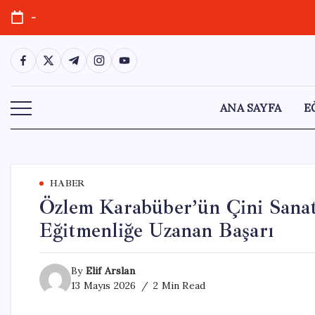
Skip
-
to
content
https://www.facebook.com/
https://twitter.com/
https://t.me/
https://www.instagram.com/
https://youtube.com/
ANA SAYFA
E
HABER
Özlem Karabüber’ün Çini Sanatı
Eğitmenliğe Uzanan Başarı
By
Elif Arslan
13 Mayıs 2026
2 Min Read