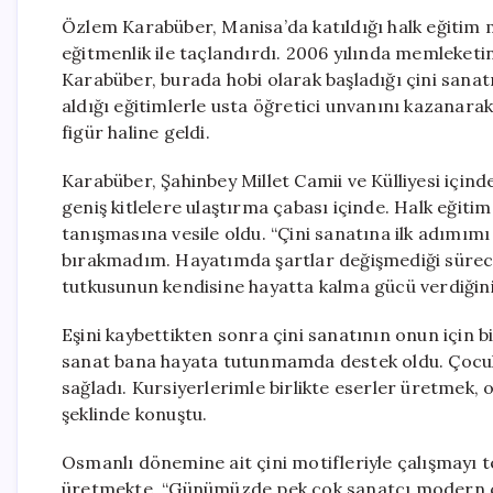
Özlem Karabüber, Manisa’da katıldığı halk eğitim m
eğitmenlik ile taçlandırdı. 2006 yılında memleketin
Karabüber, burada hobi olarak başladığı çini sanat
aldığı eğitimlerle usta öğretici unvanını kazanarak,
figür haline geldi.
Karabüber, Şahinbey Millet Camii ve Külliyesi içind
geniş kitlelere ulaştırma çabası içinde. Halk eğit
tanışmasına vesile oldu. “Çini sanatına ilk adımımı
bırakmadım. Hayatımda şartlar değişmediği sürece
tutkusunun kendisine hayatta kalma gücü verdiğini
Eşini kaybettikten sonra çini sanatının onun için b
sanat bana hayata tutunmamda destek oldu. Çocukl
sağladı. Kursiyerlerimle birlikte eserler üretmek,
şeklinde konuştu.
Osmanlı dönemine ait çini motifleriyle çalışmayı t
üretmekte. “Günümüzde pek çok sanatçı modern ça