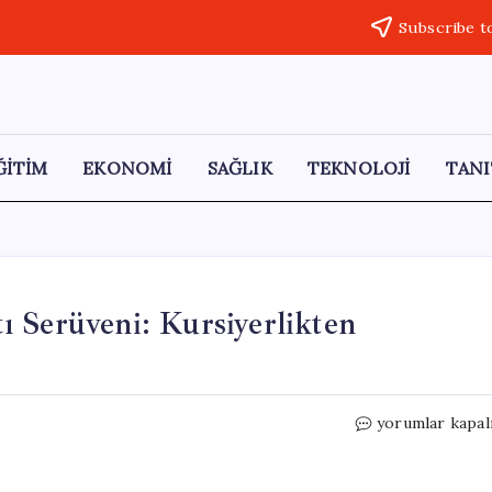
Subscribe t
ĞİTİM
EKONOMİ
SAĞLIK
TEKNOLOJİ
TANI
 Serüveni: Kursiyerlikten
Özlem
yorumlar kapal
Karabüber’ün
Çini
Sanatı