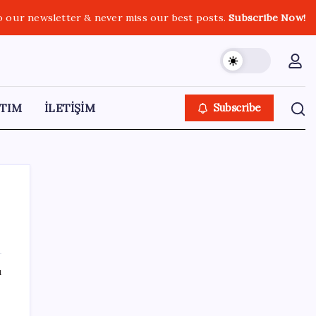
o our newsletter & never miss our best posts.
Subscribe Now!
TIM
İLETİŞİM
Subscribe
SON YAZILAR
ı
Altın uçuyor… İşte tırmanışın arkasındaki
neden…