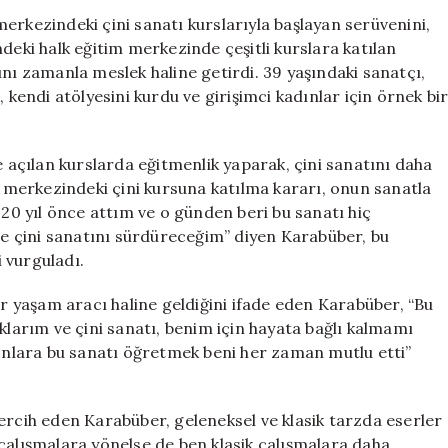
Serüveni:
erkezindeki çini sanatı kurslarıyla başlayan serüvenini,
Kursiyerlikten
deki halk eğitim merkezinde çeşitli kurslara katılan
Eğitmenliğe
ını zamanla meslek haline getirdi. 39 yaşındaki sanatçı,
Uzanan
 kendi atölyesini kurdu ve girişimci kadınlar için örnek bi
Başarı
için
e açılan kurslarda eğitmenlik yaparak, çini sanatını daha
im merkezindeki çini kursuna katılma kararı, onun sanatla
 20 yıl önce attım ve o günden beri bu sanatı hiç
 çini sanatını sürdüreceğim” diyen Karabüber, bu
 vurguladı.
ir yaşam aracı haline geldiğini ifade eden Karabüber, “Bu
arım ve çini sanatı, benim için hayata bağlı kalmamı
 onlara bu sanatı öğretmek beni her zaman mutlu etti”
ercih eden Karabüber, geleneksel ve klasik tarzda eserler
lışmalara yönelse de ben klasik çalışmalara daha