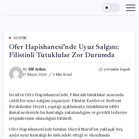
Skip
to
content
EĞITIM
Ofer Hapishanesi’nde Uyuz Salgını:
Filistinli Tutuklular Zor Durumda
Ofer
By
Elif Arslan
yorumlar kapalı
Hapishanesi’nde
17 Mayıs 2026
1 Min Read
Uyuz
Salgını:
Filistinli
İsrail’in Ofer Hapishanesi’nde, Filistinli tutuklular arasında
Tutuklular
ciddi bir uyuz salgını yaşanıyor. Filistin Esirler ve Serbest
Zor
Durumda
Bırakılanlar Heyeti, yaptığı açıklamada, tutukluların tıbbi
için
ihmal nedeniyle bu hastalığa yakalandığını ve gerekli tedaviye
erişimlerinin olmadığını bildirdi.
Ofer Hapishanesi’nde tutulan Useyd Maruf’un yaklaşık beş
aydır uyuz hastalığı ile mücadele ettiği ve vücudunda