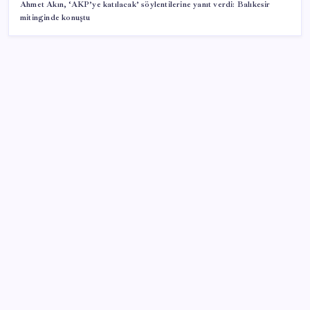
Ahmet Akın, ‘AKP’ye katılacak’ söylentilerine yanıt verdi: Balıkesir
mitinginde konuştu
SON YAZILAR
Altın uçuyor… İşte tırmanışın arkasındaki neden…
Bacakta bu belirtiler varsa dikkat! Pıhtı habercisi
olabilir
Windows 11’de Casusluk İddiası: Microsoft’tan
Açıklama Geldi
2026’da Hibrit Çalışanlar İçin Laptop Nasıl Seçilir?