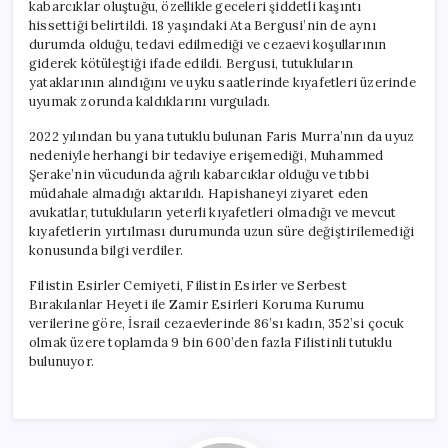
kabarcıklar oluştuğu, özellikle geceleri şiddetli kaşıntı
hissettiği belirtildi. 18 yaşındaki Ata Bergusi’nin de aynı
durumda olduğu, tedavi edilmediği ve cezaevi koşullarının
giderek kötüleştiği ifade edildi. Bergusi, tutukluların
yataklarının alındığını ve uyku saatlerinde kıyafetleri üzerinde
uyumak zorunda kaldıklarını vurguladı.
2022 yılından bu yana tutuklu bulunan Faris Murra’nın da uyuz
nedeniyle herhangi bir tedaviye erişemediği, Muhammed
Şerake’nin vücudunda ağrılı kabarcıklar olduğu ve tıbbi
müdahale almadığı aktarıldı. Hapishaneyi ziyaret eden
avukatlar, tutukluların yeterli kıyafetleri olmadığı ve mevcut
kıyafetlerin yırtılması durumunda uzun süre değiştirilemediği
konusunda bilgi verdiler.
Filistin Esirler Cemiyeti, Filistin Esirler ve Serbest
Bırakılanlar Heyeti ile Zamir Esirleri Koruma Kurumu
verilerine göre, İsrail cezaevlerinde 86’sı kadın, 352’si çocuk
olmak üzere toplamda 9 bin 600’den fazla Filistinli tutuklu
bulunuyor.