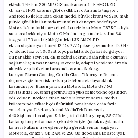
ekledi. Telefon, 200 MP OIS ana kamera, 1.5K AMOLED
ekran ve IP69 koruma gibi özellikleri orta sınıfa taşıyor .
Android 16 ile kutudan çıkan model, büyük ekranı ve 5200 mAh
piliyle günlük kullanımda uzun süreli deneyim hedefliyor.
Motorola’nın farklı pazarlarda bu telefonu Moto G87 5G adıyla
sunması bekleniyor.Moto G Max’in en görünür tarafını 6.8
inç, yani 17,3 cm büyüklüğündeki 1.5K AMOLED
ekran oluşturuyor. Panel, 1272 x 2772 piksel çözünürlük, 120 Hz
yenileme hızı ve 5000 nit tepe parlaklık değerleriyle geliyor .
Bu parlaklık seviyesi, dış mekânda ekranı daha rahat okumayı
sağlamak için tasarlanmış. Motorola, adaptif yenileme hızıyla
akıcılık ve pil tüketimi arasında otomatik denge
kuruyor.Ekranı Corning Gorilla Glass 7i koruyor. Bu cam,
düşme ve çizilme riskine karşı telefona ek dayanıklılık
kazandırıyor. Bunun yanı sıra Motorola, Moto G87 5G
sayfasında 1.5K sınıfı görüntü için yükseltme teknolojisinden
söz ediyor . Böylece cihaz, video izleme ve sosyal medya
kullanımında yüksek çözünürlüklü panelinden daha fazla
yararlanıyor.Telefon gücünü MediaTek Dimensity
6400 işlemciden alıyor. Sekiz çekirdekli bu yonga, 2.5 GHz’e
kadar çıkan performans çekirdekleriyle günlük uygulamalar,
kamera kullanımı ve eğlence için gerekli zemini sağlıyor .
Motorola, cihazı 8 GB RAM ve 256 GB depolama ile listeliyor.