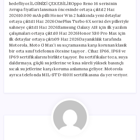
hedefliyor.İLGİNİZİ ÇEKEBİLİROppo Reno 16 serisinin
Avrupa fiyatları lansman öncesinde ortaya çıktı12 Haz
202610.000 mAh pilli Honor Win 2 hakkında yeni detaylar
ortaya çıktı11 Haz 2026OnePlus Turbo 6X serisi dev pilleriyle
sahneye çıktı11 Haz 2026Samsung Galaxy A18 için ilk yazılım
çalışmaları ortaya çıktı10 Haz 2026Honor X80 Pro Max için
ilk detaylar ortaya çıktı09 Haz 2026Dayanıklılık tarafında
Motorola, Moto G Max’i su sıçramasına karşı korunan klasik
bir orta sınıf telefonun ötesine taşıyor . Cihaz IP66, IP68 ve
IP69 sertifikalarını birlikte taşıyor. Bu sertifikalar toza, suya
daldırmaya, güçlü su jetlerine ve kısa süreli yüksek basınçlı
sıcak su jetlerine karşı koruma anlamına geliyor. Motorola
ayrıca telefonda MIL-STD-810H sertifikasına da yer veriyor.