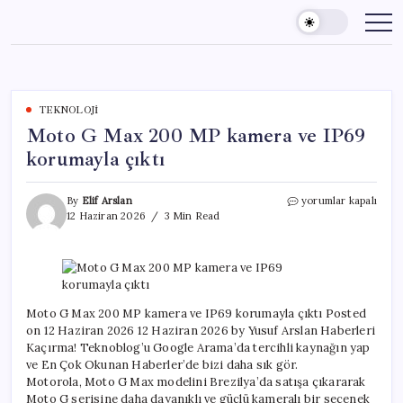
Skip
to
content
TEKNOLOJI
Moto G Max 200 MP kamera ve IP69
korumayla çıktı
Moto
By
Elif Arslan
yorumlar kapalı
G
12 Haziran 2026
3 Min Read
Max
200
MP
kamera
ve
IP69
Moto G Max 200 MP kamera ve IP69 korumayla çıktı Posted
korumayla
on 12 Haziran 2026 12 Haziran 2026 by Yusuf Arslan Haberleri
çıktı
Kaçırma! Teknoblog’u Google Arama’da tercihli kaynağın yap
için
ve En Çok Okunan Haberler’de bizi daha sık gör.
Motorola, Moto G Max modelini Brezilya’da satışa çıkararak
Moto G serisine daha dayanıklı ve güçlü kameralı bir seçenek