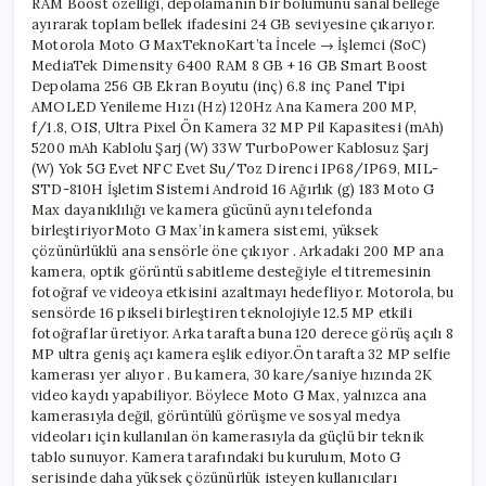
RAM Boost özelliği, depolamanın bir bölümünü sanal belleğe
ayırarak toplam bellek ifadesini 24 GB seviyesine çıkarıyor.
Motorola Moto G MaxTeknoKart’ta İncele → İşlemci (SoC)
MediaTek Dimensity 6400 RAM 8 GB + 16 GB Smart Boost
Depolama 256 GB Ekran Boyutu (inç) 6.8 inç Panel Tipi
AMOLED Yenileme Hızı (Hz) 120Hz Ana Kamera 200 MP,
f/1.8, OIS, Ultra Pixel Ön Kamera 32 MP Pil Kapasitesi (mAh)
5200 mAh Kablolu Şarj (W) 33W TurboPower Kablosuz Şarj
(W) Yok 5G Evet NFC Evet Su/Toz Direnci IP68/IP69, MIL-
STD-810H İşletim Sistemi Android 16 Ağırlık (g) 183 Moto G
Max dayanıklılığı ve kamera gücünü aynı telefonda
birleştiriyorMoto G Max’in kamera sistemi, yüksek
çözünürlüklü ana sensörle öne çıkıyor . Arkadaki 200 MP ana
kamera, optik görüntü sabitleme desteğiyle el titremesinin
fotoğraf ve videoya etkisini azaltmayı hedefliyor. Motorola, bu
sensörde 16 pikseli birleştiren teknolojiyle 12.5 MP etkili
fotoğraflar üretiyor. Arka tarafta buna 120 derece görüş açılı 8
MP ultra geniş açı kamera eşlik ediyor.Ön tarafta 32 MP selfie
kamerası yer alıyor . Bu kamera, 30 kare/saniye hızında 2K
video kaydı yapabiliyor. Böylece Moto G Max, yalnızca ana
kamerasıyla değil, görüntülü görüşme ve sosyal medya
videoları için kullanılan ön kamerasıyla da güçlü bir teknik
tablo sunuyor. Kamera tarafındaki bu kurulum, Moto G
serisinde daha yüksek çözünürlük isteyen kullanıcıları