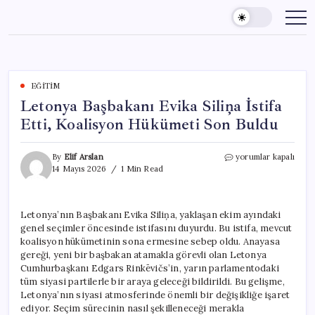
Skip
to
content
EĞITIM
Letonya Başbakanı Evika Siliņa İstifa
Etti, Koalisyon Hükümeti Son Buldu
Letonya
By
Elif Arslan
yorumlar kapalı
Başbakanı
14 Mayıs 2026
1 Min Read
Evika
Siliņa
İstifa
Letonya’nın Başbakanı Evika Siliņa, yaklaşan ekim ayındaki
Etti,
genel seçimler öncesinde istifasını duyurdu. Bu istifa, mevcut
Koalisyon
Hükümeti
koalisyon hükümetinin sona ermesine sebep oldu. Anayasa
Son
gereği, yeni bir başbakan atamakla görevli olan Letonya
Buldu
Cumhurbaşkanı Edgars Rinkēvičs’in, yarın parlamentodaki
için
tüm siyasi partilerle bir araya geleceği bildirildi. Bu gelişme,
Letonya’nın siyasi atmosferinde önemli bir değişikliğe işaret
ediyor. Seçim sürecinin nasıl şekilleneceği merakla