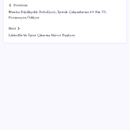
Previous
Manisa Büyükşehir Belediyesi, İştirak Çalışanlarına 60 Bin TL
Promosyon Ödüyor
Next
LinkedIn’de İşten Çıkarma Süreci Başlıyor
SON YAZILAR
Altında taşlar yerinden oynuyor: Dünya devinden 22
ay sonra tarihi hamle
PS5 Pro için PSSR 2.0 Güncellemesi Yolda: Tüm