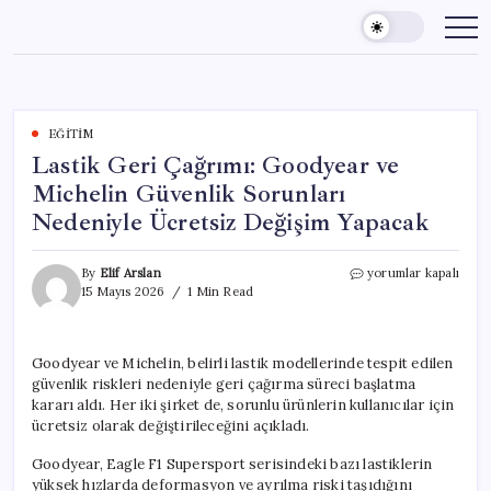
Skip
to
content
EĞITIM
Lastik Geri Çağrımı: Goodyear ve
Michelin Güvenlik Sorunları
Nedeniyle Ücretsiz Değişim Yapacak
Lastik
By
Elif Arslan
yorumlar kapalı
Geri
15 Mayıs 2026
1 Min Read
Çağrımı:
Goodyear
ve
Goodyear ve Michelin, belirli lastik modellerinde tespit edilen
Michelin
güvenlik riskleri nedeniyle geri çağırma süreci başlatma
Güvenlik
Sorunları
kararı aldı. Her iki şirket de, sorunlu ürünlerin kullanıcılar için
Nedeniyle
ücretsiz olarak değiştirileceğini açıkladı.
Ücretsiz
Değişim
Goodyear, Eagle F1 Supersport serisindeki bazı lastiklerin
Yapacak
yüksek hızlarda deformasyon ve ayrılma riski taşıdığını