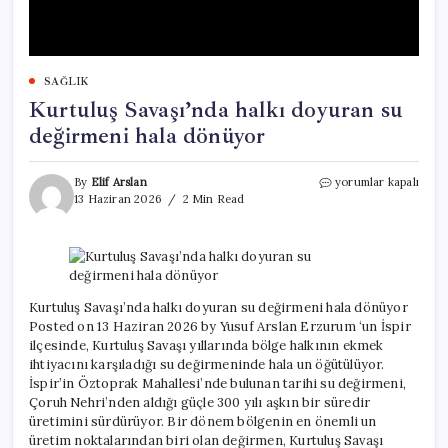
SAĞLIK
Kurtuluş Savaşı’nda halkı doyuran su
değirmeni hala dönüyor
Kurtuluş
By
Elif Arslan
yorumlar kapalı
Savaşı’nda
13 Haziran 2026
2 Min Read
halkı
doyuran
su
değirmeni
hala
dönüyor
Kurtuluş Savaşı’nda halkı doyuran su değirmeni hala dönüyor
için
Posted on 13 Haziran 2026 by Yusuf Arslan Erzurum ‘un İspir
ilçesinde, Kurtuluş Savaşı yıllarında bölge halkının ekmek
ihtiyacını karşıladığı su değirmeninde hala un öğütülüyor.
İspir’in Öztoprak Mahallesi’nde bulunan tarihi su değirmeni,
Çoruh Nehri’nden aldığı güçle 300 yılı aşkın bir süredir
üretimini sürdürüyor. Bir dönem bölgenin en önemli un
üretim noktalarından biri olan değirmen, Kurtuluş Savaşı