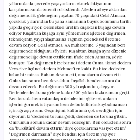
yıllarında da çevrede yaşayanların ekmek ihtiyacının
karşılanmasında önemli rol üstlendi. Aileden aileye aktarılan
değirmencilik geleneğini yaşatan 70 yaşındaki Celal Atmaca,
çocukluk yıllarından bu yana zamanının büyük bölümünü tarihi
yapıda geçiriyor. Geleneksel üretim kuşaktan kuşağa devam
ediyor Kuşaktan kuşağa aynı yöntemlerle işletilen değirmen,
teknolojinin yaygınlaşmasına rağmen geleneksel üretime
devam ediyor. Celal Atmaca, AA muhabirine, 5 yaşından beri
değirmende olduğunu söyledi. Kuşaktan kuşağa aynı düzenle
değirmenciliğe devam ettiklerini ifade eden Atmaca, şöyle
konuştu: “Bu değirmen bize birinci dedem Cuma, ikinci dedem
Veysel ve üçüncü dedem Mehmet’ten kaldı. Bu bize dededen
kalan bir miras. Babam devam etti, amcalarım devam etti.
Onlardan sonra ben devraldım. İnşallah benden sonra da
devam edecek. Bu değirmen 300 yılı aşkındır çalışıyor.
Dedemlerden bana gelene kadar 300 yıldan fazla zaman geçti.
Ben burada hem vatandaşın ürünlerini öğüterek onların
işlerini görmek istiyorum hem de bu kültürün kaybolmaması
için uğraşıyorum. Geçmişimi, kültürümü çok sevdiğim için
diyorum ki ‘dededen toruna geldi, dededen de toruna gitsin.’
Ömrümün sonuna kadar devam edeceğim. Ben öldükten sonra
da ‘bu kültürü devam ettirin’ diye çocuklarıma vasiyet ettim.”
“Değirmen durmasın” diye kendisi için üretim yapıyor