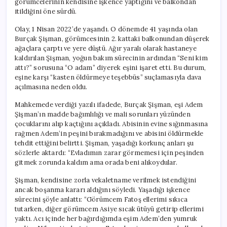
görümcelerinin kendisine işkence yaptığını ve balkondan
itildiğini öne sürdü.
Olay, 1 Nisan 2022’de yaşandı. O dönemde 41 yaşında olan
Burçak Şişman, görümcesinin 2. kattaki balkonundan düşerek
ağaçlara çarptı ve yere düştü. Ağır yaralı olarak hastaneye
kaldırılan Şişman, yoğun bakım sürecinin ardından “Seni kim
attı?” sorusuna “O adam” diyerek eşini işaret etti. Bu durum,
eşine karşı “kasten öldürmeye teşebbüs” suçlamasıyla dava
açılmasına neden oldu.
Mahkemede verdiği yazılı ifadede, Burçak Şişman, eşi Adem
Şişman’ın madde bağımlılığı ve mali sorunları yüzünden
çocuklarını alıp kaçtığını açıkladı. Abisinin evine sığınmasına
rağmen Adem’in peşini bırakmadığını ve abisini öldürmekle
tehdit ettiğini belirtti. Şişman, yaşadığı korkunç anları şu
sözlerle aktardı: “Evladımın zarar görmemesi için peşinden
gitmek zorunda kaldım ama orada beni alıkoydular.
Şişman, kendisine zorla vekaletname verilmek istendiğini
ancak boşanma kararı aldığını söyledi. Yaşadığı işkence
sürecini şöyle anlattı: “Görümcem Fatoş ellerimi sıkıca
tutarken, diğer görümcem Asiye sıcak ütüyü getirip ellerimi
yaktı. Acı içinde her bağırdığımda eşim Adem’den yumruk