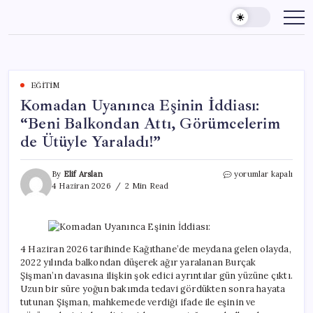
Skip
to
content
EĞITIM
Komadan Uyanınca Eşinin İddiası:
“Beni Balkondan Attı, Görümcelerim
de Ütüyle Yaraladı!”
Komadan
By
Elif Arslan
yorumlar kapalı
Uyanınca
4 Haziran 2026
2 Min Read
Eşinin
İddiası:
“Beni
Balkondan
Attı,
4 Haziran 2026 tarihinde Kağıthane’de meydana gelen olayda,
Görümcelerim
2022 yılında balkondan düşerek ağır yaralanan Burçak
de
Şişman’ın davasına ilişkin şok edici ayrıntılar gün yüzüne çıktı.
Ütüyle
Uzun bir süre yoğun bakımda tedavi gördükten sonra hayata
Yaraladı!”
tutunan Şişman, mahkemede verdiği ifade ile eşinin ve
için