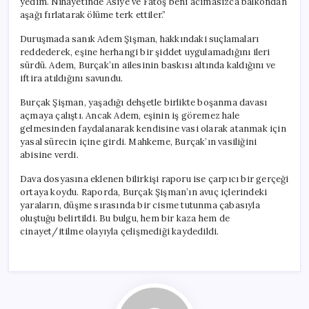
yedim. Nihayetinde Asiye ve Fatoş beni acımasızca balkondan
aşağı fırlatarak ölüme terk ettiler.”
Duruşmada sanık Adem Şişman, hakkındaki suçlamaları
reddederek, eşine herhangi bir şiddet uygulamadığını ileri
sürdü. Adem, Burçak’ın ailesinin baskısı altında kaldığını ve
iftira atıldığını savundu.
Burçak Şişman, yaşadığı dehşetle birlikte boşanma davası
açmaya çalıştı. Ancak Adem, eşinin iş göremez hale
gelmesinden faydalanarak kendisine vasi olarak atanmak için
yasal sürecin içine girdi. Mahkeme, Burçak’ın vasiliğini
abisine verdi.
Dava dosyasına eklenen bilirkişi raporu ise çarpıcı bir gerçeği
ortaya koydu. Raporda, Burçak Şişman’ın avuç içlerindeki
yaraların, düşme sırasında bir cisme tutunma çabasıyla
oluştuğu belirtildi. Bu bulgu, hem bir kaza hem de
cinayet/itilme olayıyla çelişmediği kaydedildi.