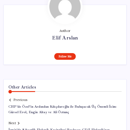
Author
Elif Arslan
Follow Me
Other Articles
Previous
CHP’de Özel’in Ardından Kılıçdaroğlu ile Buluşacak Üç Önemli İsim:
Gürsel Erol, Engin Altay ve Ali Öztunç
Next
İzmir’de 8 Saatlik Elektrik Kesintileri Başlıyor: GDZ Elektrik’ten