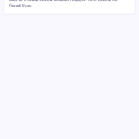
Önemli Uyarı
SON YAZILAR
Altın uçuyor… İşte tırmanışın arkasındaki neden…
Bacakta bu belirtiler varsa dikkat! Pıhtı habercisi
olabilir
Windows 11’de Casusluk İddiası: Microsoft’tan
Açıklama Geldi
2026’da Hibrit Çalışanlar İçin Laptop Nasıl Seçilir?
Hangi Özellikler Önemli?