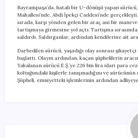
Bayrampaşa’da, hatalı bir U-dönüşü yapan sürücü, k
Mahallesi’nde, Abdi İpekçi Caddesi’nde gerçekleşti
sırada, karşı yönden gelen bir araç ani bir manev
tartışmaya girmesine yol açtı. Tartışma sırasında,
saldırdı. Saldırganlar, ardından kendilerine ait ar
Darbedilen sürücü, yaşadığı olay sonrası şikayetçi 
başlattı. Olayın ardından, kaçan şüphelilerin aracın
Yakalanan sürücü E.Ş.’ye 226 bin lira idari para cez
koltuğundaki kişilerle tanışmadığını ve sürücünün eh
Şüpheli, emniyetteki işlemlerinin ardından adliyeye