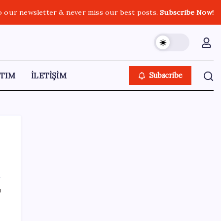
o our newsletter & never miss our best posts.
Subscribe Now!
TIM
İLETİŞİM
Subscribe
SON YAZILAR
ı
Altın uçuyor… İşte tırmanışın arkasındaki
neden…