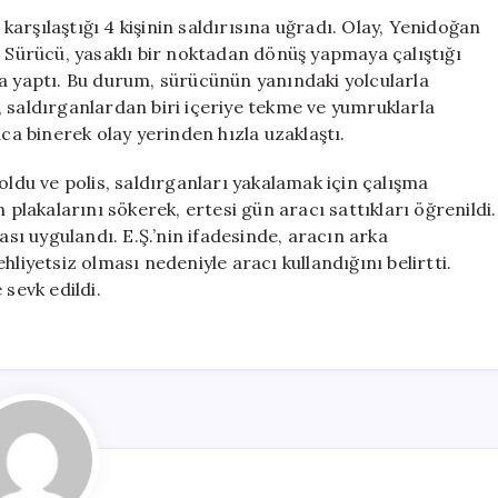
Oldu:
arşılaştığı 4 kişinin saldırısına uğradı. Olay, Yenidoğan
Saldırganlar
. Sürücü, yasaklı bir noktadan dönüş yapmaya çalıştığı
Kaçarken
ra yaptı. Bu durum, sürücünün yanındaki yolcularla
Polis
 saldırganlardan biri içeriye tekme ve yumruklarla
Devreye
aca binerek olay yerinden hızla uzaklaştı.
Girdi
için
oldu ve polis, saldırganları yakalamak için çalışma
 plakalarını sökerek, ertesi gün aracı sattıkları öğrenildi.
ası uygulandı. E.Ş.’nin ifadesinde, aracın arka
liyetsiz olması nedeniyle aracı kullandığını belirtti.
 sevk edildi.