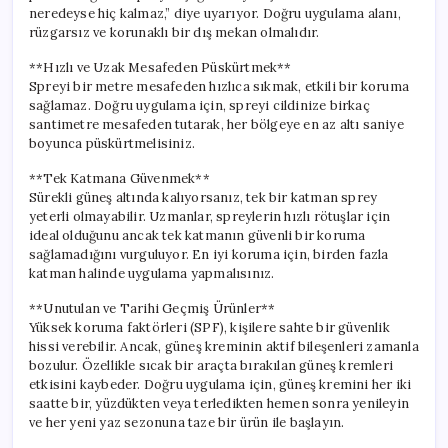
neredeyse hiç kalmaz,” diye uyarıyor. Doğru uygulama alanı,
rüzgarsız ve korunaklı bir dış mekan olmalıdır.
**Hızlı ve Uzak Mesafeden Püskürtmek**
Spreyi bir metre mesafeden hızlıca sıkmak, etkili bir koruma
sağlamaz. Doğru uygulama için, spreyi cildinize birkaç
santimetre mesafeden tutarak, her bölgeye en az altı saniye
boyunca püskürtmelisiniz.
**Tek Katmana Güvenmek**
Sürekli güneş altında kalıyorsanız, tek bir katman sprey
yeterli olmayabilir. Uzmanlar, spreylerin hızlı rötuşlar için
ideal olduğunu ancak tek katmanın güvenli bir koruma
sağlamadığını vurguluyor. En iyi koruma için, birden fazla
katman halinde uygulama yapmalısınız.
**Unutulan ve Tarihi Geçmiş Ürünler**
Yüksek koruma faktörleri (SPF), kişilere sahte bir güvenlik
hissi verebilir. Ancak, güneş kreminin aktif bileşenleri zamanla
bozulur. Özellikle sıcak bir araçta bırakılan güneş kremleri
etkisini kaybeder. Doğru uygulama için, güneş kremini her iki
saatte bir, yüzdükten veya terledikten hemen sonra yenileyin
ve her yeni yaz sezonuna taze bir ürün ile başlayın.