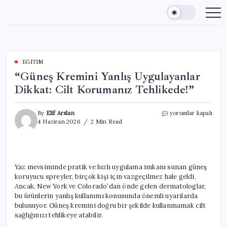
Skip
to
content
EĞITIM
“Güneş Kremini Yanlış Uygulayanlar
Dikkat: Cilt Korumanız Tehlikede!”
“Güneş
By
Elif Arslan
yorumlar kapalı
Kremini
4 Haziran 2026
2 Min Read
Yanlış
Uygulayanlar
Dikkat:
Cilt
Korumanız
Yaz mevsiminde pratik ve hızlı uygulama imkanı sunan güneş
Tehlikede!”
koruyucu spreyler, birçok kişi için vazgeçilmez hale geldi.
için
Ancak, New York ve Colorado’dan önde gelen dermatologlar,
bu ürünlerin yanlış kullanımı konusunda önemli uyarılarda
bulunuyor. Güneş kremini doğru bir şekilde kullanmamak cilt
sağlığınızı tehlikeye atabilir.