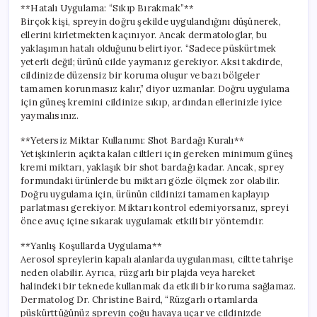
**Hatalı Uygulama: “Sıkıp Bırakmak”**
Birçok kişi, spreyin doğru şekilde uygulandığını düşünerek,
ellerini kirletmekten kaçınıyor. Ancak dermatologlar, bu
yaklaşımın hatalı olduğunu belirtiyor. “Sadece püskürtmek
yeterli değil; ürünü cilde yaymanız gerekiyor. Aksi takdirde,
cildinizde düzensiz bir koruma oluşur ve bazı bölgeler
tamamen korunmasız kalır,” diyor uzmanlar. Doğru uygulama
için güneş kremini cildinize sıkıp, ardından ellerinizle iyice
yaymalısınız.
**Yetersiz Miktar Kullanımı: Shot Bardağı Kuralı**
Yetişkinlerin açıkta kalan ciltleri için gereken minimum güneş
kremi miktarı, yaklaşık bir shot bardağı kadar. Ancak, sprey
formundaki ürünlerde bu miktarı gözle ölçmek zor olabilir.
Doğru uygulama için, ürünün cildinizi tamamen kaplayıp
parlatması gerekiyor. Miktarı kontrol edemiyorsanız, spreyi
önce avuç içine sıkarak uygulamak etkili bir yöntemdir.
**Yanlış Koşullarda Uygulama**
Aerosol spreylerin kapalı alanlarda uygulanması, ciltte tahrişe
neden olabilir. Ayrıca, rüzgarlı bir plajda veya hareket
halindeki bir teknede kullanmak da etkili bir koruma sağlamaz.
Dermatolog Dr. Christine Baird, “Rüzgarlı ortamlarda
püskürttüğünüz spreyin çoğu havaya uçar ve cildinizde