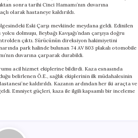
Tarihi
ıktan sonra tarihi Cinci Hamamı’nın duvarına
Hamama
açlı olarak hastaneye kaldırıldı.
Çarptı
için
ölgesindeki Eski Çarşı mevkiinde meydana geldi. Edinilen
lı yolcu dolmuşu, Beybağı Kavşağı’ndan çarşıya doğru
ontrolden çıktı. Sürücünün direksiyon hakimiyetini
enarında park halinde bulunan 74 AV 803 plakalı otomobile
ı’nın duvarına çarparak durabildi.
mu acil hizmet ekiplerine bildirdi. Kaza esnasında
ğu belirlenen Ö.E., sağlık ekiplerinin ilk müdahalesinin
stanesi’ne kaldırıldı. Kazanın ardından her iki araçta ve
. Emniyet güçleri, kaza ile ilgili kapsamlı bir inceleme