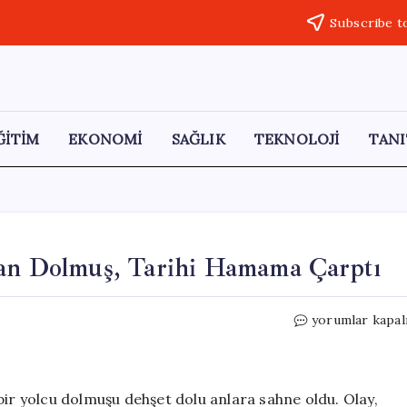
Subscribe t
ĞİTİM
EKONOMİ
SAĞLIK
TEKNOLOJİ
TANI
kan Dolmuş, Tarihi Hamama Çarptı
Fren
yorumlar kapal
Arızasıyla
Kontrolden
Çıkan
Dolmuş,
bir yolcu dolmuşu dehşet dolu anlara sahne oldu. Olay,