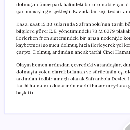
dolmuşun önce park halindeki bir otomobile çarpt
çarpmasıyla gerçekleşti. Kazada bir kişi, tedbir am
Kaza, saat 15.30 sularında Safranbolu’nun tarihi b
bilgilere göre; E.E. yönetimindeki 78 M 6079 plaka
ilerlerken fren sistemindeki bir arıza nedeniyle k
kaybetmesi sonucu dolmuş, hızla ilerleyerek yol k
çarptı. Dolmuş, ardından ancak tarihi Cinci Hamam
Olayın hemen ardından çevredeki vatandaşlar, duru
dolmuşta yolcu olarak bulunan ve sürücünün eşi oldu
ardından tedbir amaçlı olarak Safranbolu Devlet Ha
tarihi hamamın duvarında maddi hasar meydana geldi
başlattı.