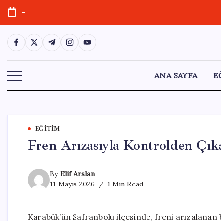
Skip
-
to
content
https://www.facebook.com/
https://twitter.com/
https://t.me/
https://www.instagram.com/
https://youtube.com/
ANA SAYFA
E
EĞITIM
Fren Arızasıyla Kontrolden Çı
By
Elif Arslan
11 Mayıs 2026
1 Min Read
Karabük’ün Safranbolu ilçesinde, freni arızalanan 