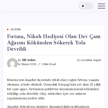
Skip
to
content
EĞITIM
Fırtına, Nikah Hediyesi Olan Dev Çam
Ağacını Kökünden Sökerek Yola
Devrildi
Fırtına,
By
Elif Arslan
yorumlar kapalı
Nikah
14 Mayıs 2026
1 Min Read
Hediyesi
Olan
Dev
Manisa’nın Alaşehir ilçesinde etkili olan yoğun fırtına, yaşamı
Çam
olumsuz yönde etkiledi. Uzunoluk Kavşağı’nda yer alan 25 yıllık
Ağacını
Kökünden
bir çam ağacı, fırtınanın şiddetine dayanamayarak kökünden
Sökerek
sökülüp yola devrildi. Olay, sürücüler için zor anların
Yola
yaşanmasına neden oldu.
Devrildi
için
Alaşehir Belediyesi ekipleri, durumu bildiren ihbarların