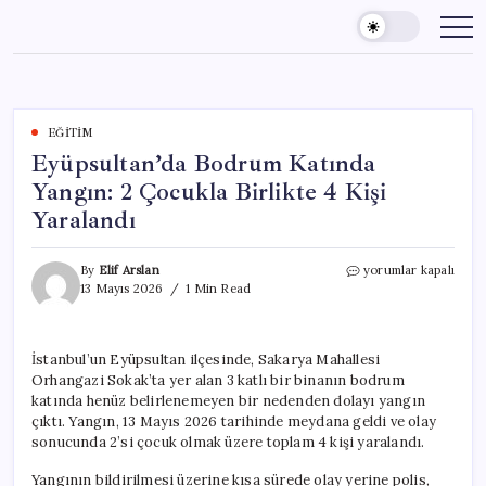
Skip
to
content
EĞITIM
Eyüpsultan’da Bodrum Katında
Yangın: 2 Çocukla Birlikte 4 Kişi
Yaralandı
Eyüpsultan’da
By
Elif Arslan
yorumlar kapalı
Bodrum
13 Mayıs 2026
1 Min Read
Katında
Yangın:
2
İstanbul’un Eyüpsultan ilçesinde, Sakarya Mahallesi
Çocukla
Orhangazi Sokak’ta yer alan 3 katlı bir binanın bodrum
Birlikte
4
katında henüz belirlenemeyen bir nedenden dolayı yangın
Kişi
çıktı. Yangın, 13 Mayıs 2026 tarihinde meydana geldi ve olay
Yaralandı
sonucunda 2’si çocuk olmak üzere toplam 4 kişi yaralandı.
için
Yangının bildirilmesi üzerine kısa sürede olay yerine polis,