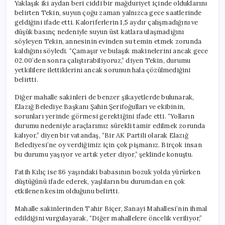
Yaklaşık iki aydan beri ciddi bir mağduriyet içinde olduklarını
belirten Tekin, suyun çoğu zaman yalnızca gece saatlerinde
geldiğini ifade etti. Kaloriferlerin 1,5 aydır çalışmadığını ve
düşük basınç nedeniyle suyun üst katlara ulaşmadığını
söyleyen Tekin, annesinin evinden su temin etmek zorunda
kaldığını söyledi. “Çamaşır ve bulaşık makinelerini ancak gece
02.00’den sonra çalıştırabiliyoruz,” diyen Tekin, durumu
yetkililere ilettiklerini ancak sorunun hala çözülmediğini
belirtti.
Diğer mahalle sakinleri de benzer şikayetlerde bulunarak,
Elazığ Belediye Başkanı Şahin Şerifoğulları ve ekibinin,
sorunları yerinde görmesi gerektiğini ifade etti. “Yolların
durumu nedeniyle araçlarımız sürekli tamir edilmek zorunda
kalıyor,” diyen bir vatandaş, “Bir AK Partili olarak Elazığ
Belediyesi’ne oy verdiğimiz için çok pişmanız. Birçok insan
bu durumu yaşıyor ve artık yeter diyor,” şeklinde konuştu.
Fatih Kılıç ise 86 yaşındaki babasının bozuk yolda yürürken
düştüğünü ifade ederek, yaşlıların bu durumdan en çok
etkilenen kesim olduğunu belirtti.
Mahalle sakinlerinden Tahir Biçer, Sanayi Mahallesi’nin ihmal
edildiğini vurgulayarak, “Diğer mahallelere öncelik veriliyor,”