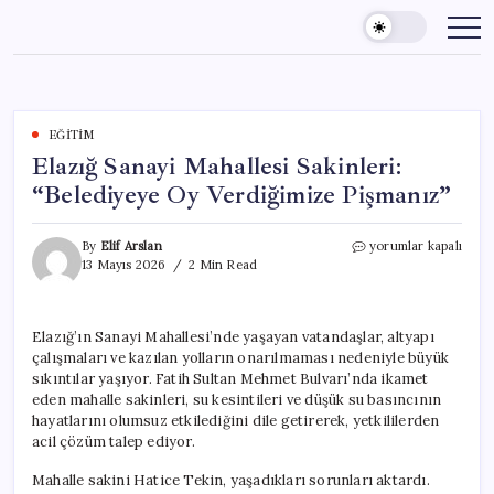
Skip
to
content
EĞITIM
Elazığ Sanayi Mahallesi Sakinleri:
“Belediyeye Oy Verdiğimize Pişmanız”
Elazığ
By
Elif Arslan
yorumlar kapalı
Sanayi
13 Mayıs 2026
2 Min Read
Mahallesi
Sakinleri:
“Belediyeye
Elazığ’ın Sanayi Mahallesi’nde yaşayan vatandaşlar, altyapı
Oy
çalışmaları ve kazılan yolların onarılmaması nedeniyle büyük
Verdiğimize
Pişmanız”
sıkıntılar yaşıyor. Fatih Sultan Mehmet Bulvarı’nda ikamet
için
eden mahalle sakinleri, su kesintileri ve düşük su basıncının
hayatlarını olumsuz etkilediğini dile getirerek, yetkililerden
acil çözüm talep ediyor.
Mahalle sakini Hatice Tekin, yaşadıkları sorunları aktardı.