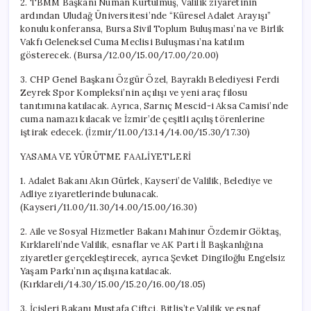
2. TBMM Başkanı Numan Kurtulmuş, Valilik ziyaretinin
ardından Uludağ Üniversitesi’nde “Küresel Adalet Arayışı”
konulu konferansa, Bursa Sivil Toplum Buluşması’na ve Birlik
Vakfı Geleneksel Cuma Meclisi Buluşması’na katılım
gösterecek. (Bursa/12.00/15.00/17.00/20.00)
3. CHP Genel Başkanı Özgür Özel, Bayraklı Belediyesi Ferdi
Zeyrek Spor Kompleksi’nin açılışı ve yeni araç filosu
tanıtımına katılacak. Ayrıca, Sarnıç Mescid-i Aksa Camisi’nde
cuma namazı kılacak ve İzmir’de çeşitli açılış törenlerine
iştirak edecek. (İzmir/11.00/13.14/14.00/15.30/17.30)
YASAMA VE YÜRÜTME FAALİYETLERİ
1. Adalet Bakanı Akın Gürlek, Kayseri’de Valilik, Belediye ve
Adliye ziyaretlerinde bulunacak.
(Kayseri/11.00/11.30/14.00/15.00/16.30)
2. Aile ve Sosyal Hizmetler Bakanı Mahinur Özdemir Göktaş,
Kırklareli’nde Valilik, esnaflar ve AK Parti İl Başkanlığına
ziyaretler gerçekleştirecek, ayrıca Şevket Dingiloğlu Engelsiz
Yaşam Parkı’nın açılışına katılacak.
(Kırklareli/14.30/15.00/15.20/16.00/18.05)
3. İçişleri Bakanı Mustafa Çiftçi, Bitlis’te Valilik ve esnaf