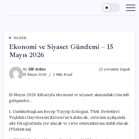
Skip
to
content
HABER
Ekonomi ve Siyaset Gündemi – 15
Mayıs 2026
Ekonomi
By
Elif Arslan
yorumlar kapalı
ve
15 Mayıs 2026
2 Min Read
Siyaset
Gündemi
–
15 Mayıs 2026 itibarıyla ekonomi ve siyaset alanındaki önemli
15
gelişmeler…
Mayıs
2026
1. Cumhurbaşkanı Recep Tayyip Erdoğan, Türk Devletleri
için
Teşkilatı Gayriresmi Zirvesi’ne katılacak, zirvenin açılışında
aile fotoğrafında yer alacak ve zirve oturumlarına dahil olacak.
(Türkistan)