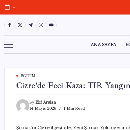
Skip
-
to
content
https://www.facebook.com/
https://twitter.com/
https://t.me/
https://www.instagram.com/
https://youtube.com/
ANA SAYFA
E
EĞITIM
Cizre’de Feci Kaza: TIR Yangın
By
Elif Arslan
14 Mayıs 2026
1 Min Read
Şırnak’ın Cizre ilçesinde, Yeni Şırnak Yolu üzerind