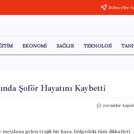
Subscribe t
ĞİTİM
EKONOMİ
SAĞLIK
TEKNOLOJİ
TANI
ında Şoför Hayatını Kaybetti
Cizre’de
yorumlar kapal
Feci
Kaza:
TIR
Yangınında
e meydana gelen trajik bir kaza, bölgedeki tüm dikkatleri