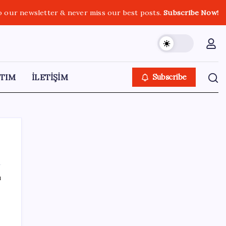
o our newsletter & never miss our best posts.
Subscribe Now!
TIM
İLETİŞİM
Subscribe
ı
SON YAZILAR
Müze arşivinde unutulan canlılar: Herkes
denizatı sanıyordu ama…