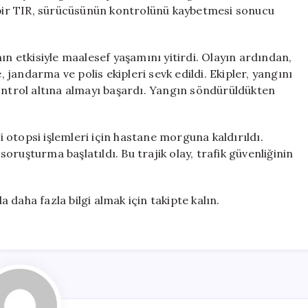
Şoför
ü bir TIR, sürücüsünün kontrolünü kaybetmesi sonucu
Hayatını
Kaybetti
için
ın etkisiyle maalesef yaşamını yitirdi. Olayın ardından,
, jandarma ve polis ekipleri sevk edildi. Ekipler, yangını
kontrol altına almayı başardı. Yangın söndürüldükten
otopsi işlemleri için hastane morguna kaldırıldı.
 soruşturma başlatıldı. Bu trajik olay, trafik güvenliğinin
daha fazla bilgi almak için takipte kalın.