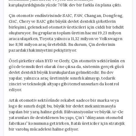
için
karşılaştırıldığında yüzde 70’lik dev bir farkla ön plana çıktı.
Çin otomotiv endüstrisinde SAIC, FAW, Changan, Dongfeng,
GAC, Chery ve BAIC gibi büyük devlet destekli şirketlerin
birleşimi, geleneksel otomotiv üreticileri için ciddi bir tehdit
oluşturuyor. Bu grupların toplam üretim hacmi 19,23 milyon
araca ulaşırken, Toyota yalnızca 11,32 milyon ve Volkswagen
ise 8,98 milyon araç üretebildi. Bu durum, Çin devlerinin
pazardaki hakimiyetini pekiştiriyor.
Özel şirketler olan BYD ve Geely, Çin otomotiv sektörünün en
gözde temsilcileri olarak öne çıksa da, sistemin gerçek gücü
devlet destekli büyük kuruluşlardan gelmektedir. Bu dev
yapılar, yalnızca araç üretimiyle sınırlı kalmayıp, tedarik
zinciri ve teknolojik altyapı gibi temel unsurları da kontrol
ediyor.
Artık otomotiv sektöründe rekabet sadece bir marka veya
logo ile sınırlı değil; bu, büyük bir devlet mekanizmasıyla
yapılan bir yarış haline geldi. Sübvansiyonlar ve büyük Ar-Ge
yatırımları ile desteklenen bu yapı, Çin’i “dünyanın otomobil
fabrikası” konumuna getirirken, Batılı üreticiler için stratejik
bir varoluş mücadelesi haline geliyor.