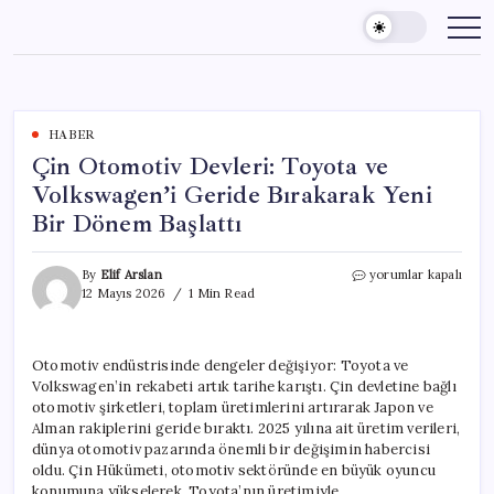
Skip
to
content
HABER
Çin Otomotiv Devleri: Toyota ve
Volkswagen’i Geride Bırakarak Yeni
Bir Dönem Başlattı
Çin
By
Elif Arslan
yorumlar kapalı
Otomotiv
12 Mayıs 2026
1 Min Read
Devleri:
Toyota
ve
Otomotiv endüstrisinde dengeler değişiyor: Toyota ve
Volkswagen’i
Volkswagen’in rekabeti artık tarihe karıştı. Çin devletine bağlı
Geride
Bırakarak
otomotiv şirketleri, toplam üretimlerini artırarak Japon ve
Yeni
Alman rakiplerini geride bıraktı. 2025 yılına ait üretim verileri,
Bir
dünya otomotiv pazarında önemli bir değişimin habercisi
Dönem
oldu. Çin Hükümeti, otomotiv sektöründe en büyük oyuncu
Başlattı
konumuna yükselerek, Toyota’nın üretimiyle