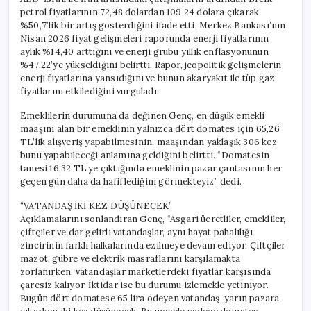
petrol fiyatlarının 72,48 dolardan 109,24 dolara çıkarak
%50,7’lik bir artış gösterdiğini ifade etti. Merkez Bankası’nın
Nisan 2026 fiyat gelişmeleri raporunda enerji fiyatlarının
aylık %14,40 arttığını ve enerji grubu yıllık enflasyonunun
%47,22’ye yükseldiğini belirtti. Rapor, jeopolitik gelişmelerin
enerji fiyatlarına yansıdığını ve bunun akaryakıt ile tüp gaz
fiyatlarını etkilediğini vurguladı.
Emeklilerin durumuna da değinen Genç, en düşük emekli
maaşını alan bir emeklinin yalnızca dört domates için 65,26
TL’lik alışveriş yapabilmesinin, maaşından yaklaşık 306 kez
bunu yapabileceği anlamına geldiğini belirtti. “Domatesin
tanesi 16,32 TL’ye çıktığında emeklinin pazar çantasının her
geçen gün daha da hafiflediğini görmekteyiz” dedi.
“VATANDAŞ İKİ KEZ DÜŞÜNECEK”
Açıklamalarını sonlandıran Genç, “Asgari ücretliler, emekliler,
çiftçiler ve dar gelirli vatandaşlar, aynı hayat pahalılığı
zincirinin farklı halkalarında ezilmeye devam ediyor. Çiftçiler
mazot, gübre ve elektrik masraflarını karşılamakta
zorlanırken, vatandaşlar marketlerdeki fiyatlar karşısında
çaresiz kalıyor. İktidar ise bu durumu izlemekle yetiniyor.
Bugün dört domatese 65 lira ödeyen vatandaş, yarın pazara