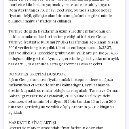
markette kilo hesabı yapmak yerine tane hesabı yapıyor.
Domatesin tanesi 16 lirayı geçtiyse, burada sadece sebze
fiyatını değil, çöküşte olan bir alım gücünü de göz önünde
bulundurmalıyız” ifadesini kullandı.
Türkiye’de gıda fiyatlarının uzun süredir enflasyonun en
ciddi sorunlarından biri haline geldiğini belirten Genç,
Türkiye İstatistik Kurumu (TÜİK) tarafından açıklanan Nisan
2026 verilerine göre, yıllık tüketici enflasyonunun %32,37,
gıda ve alkolsüz içecekler grubundaki yıllık artışın ise %34,55
olduğunu dile getirdi. Aynı ay içerisinde gıda fiyatlarının aylık
bazda %3,70 oranında artış göstermesi dikkat çekti.
DOMATES ÜRETİMİ DÜŞÜYOR
Aşkın Genç, domates fiyatlarındaki artışın sadece mağaza
raflarındaki etiketlerle sınırlı kalmadığını, aynı zamanda
üretim kaynaklı sorunlar olduğunu vurguladı. Tarım ve Orman
Bakanlığı verilerine dayanarak, 2025 yılında Türkiye’deki
domates üretiminin 14 milyon 617 bin tondan 13 milyon 500
bin tona gerilediğini ve yıllık düşüş oranının %7,6 olduğunu
açıkladı.
MARKETTE FİYAT ARTIŞI
Üretici ile market arasındaki fiyat farkının doğrudan