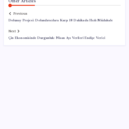
Other Articles
Previous
Dolunay Projesi: Dolandırıcılara Karşı 18 Dakikada Hızlı Müdahale
Next
Çin Ekonomisinde Durgunluk: Nisan Ayı Verileri Endişe Verici
SON YAZILAR
PS5 Pro için PSSR 2.0 Güncellemesi Yolda: Tüm
Oyunlara Geliyor