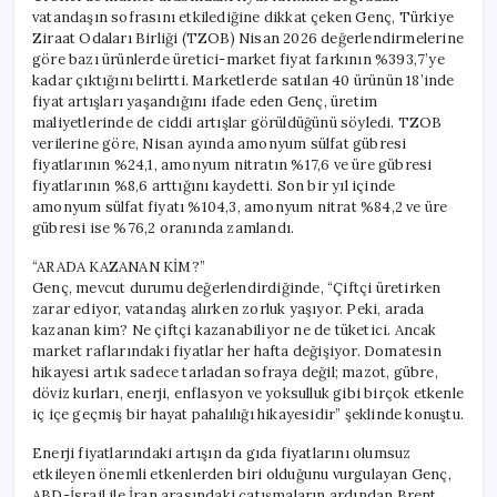
vatandaşın sofrasını etkilediğine dikkat çeken Genç, Türkiye
Ziraat Odaları Birliği (TZOB) Nisan 2026 değerlendirmelerine
göre bazı ürünlerde üretici-market fiyat farkının %393,7’ye
kadar çıktığını belirtti. Marketlerde satılan 40 ürünün 18’inde
fiyat artışları yaşandığını ifade eden Genç, üretim
maliyetlerinde de ciddi artışlar görüldüğünü söyledi. TZOB
verilerine göre, Nisan ayında amonyum sülfat gübresi
fiyatlarının %24,1, amonyum nitratın %17,6 ve üre gübresi
fiyatlarının %8,6 arttığını kaydetti. Son bir yıl içinde
amonyum sülfat fiyatı %104,3, amonyum nitrat %84,2 ve üre
gübresi ise %76,2 oranında zamlandı.
“ARADA KAZANAN KİM?”
Genç, mevcut durumu değerlendirdiğinde, “Çiftçi üretirken
zarar ediyor, vatandaş alırken zorluk yaşıyor. Peki, arada
kazanan kim? Ne çiftçi kazanabiliyor ne de tüketici. Ancak
market raflarındaki fiyatlar her hafta değişiyor. Domatesin
hikayesi artık sadece tarladan sofraya değil; mazot, gübre,
döviz kurları, enerji, enflasyon ve yoksulluk gibi birçok etkenle
iç içe geçmiş bir hayat pahalılığı hikayesidir” şeklinde konuştu.
Enerji fiyatlarındaki artışın da gıda fiyatlarını olumsuz
etkileyen önemli etkenlerden biri olduğunu vurgulayan Genç,
ABD-İsrail ile İran arasındaki çatışmaların ardından Brent