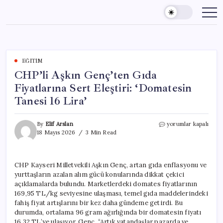
Skip
to
content
EĞITIM
CHP’li Aşkın Genç’ten Gıda
Fiyatlarına Sert Eleştiri: ‘Domatesin
Tanesi 16 Lira’
CHP’li
By
Elif Arslan
yorumlar kapalı
Aşkın
18 Mayıs 2026
3 Min Read
Genç’ten
Gıda
Fiyatlarına
CHP Kayseri Milletvekili Aşkın Genç, artan gıda enflasyonu ve
Sert
yurttaşların azalan alım gücü konularında dikkat çekici
Eleştiri:
‘Domatesin
açıklamalarda bulundu. Marketlerdeki domates fiyatlarının
Tanesi
169,95 TL/kg seviyesine ulaşması, temel gıda maddelerindeki
16
fahiş fiyat artışlarını bir kez daha gündeme getirdi. Bu
Lira’
durumda, ortalama 96 gram ağırlığında bir domatesin fiyatı
için
16,32 TL’ye ulaşıyor. Genç, “Artık vatandaşlar pazarda ve