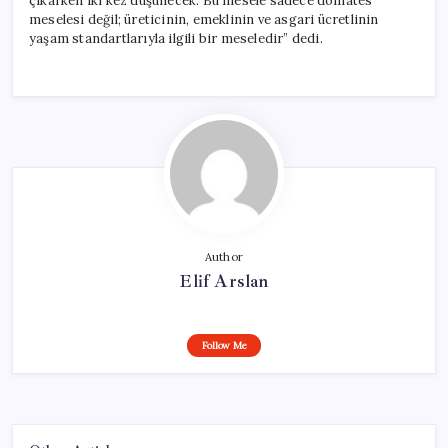
çıkarken iki kez düşünecek. Bu mesele sadece domates
meselesi değil; üreticinin, emeklinin ve asgari ücretlinin
yaşam standartlarıyla ilgili bir meseledir” dedi.
Author
Elif Arslan
Follow Me