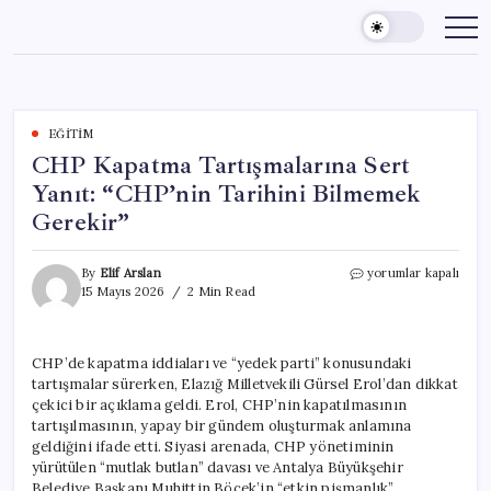
Skip
to
content
EĞITIM
CHP Kapatma Tartışmalarına Sert
Yanıt: “CHP’nin Tarihini Bilmemek
Gerekir”
CHP
By
Elif Arslan
yorumlar kapalı
Kapatma
15 Mayıs 2026
2 Min Read
Tartışmalarına
Sert
Yanıt:
CHP’de kapatma iddiaları ve “yedek parti” konusundaki
“CHP’nin
tartışmalar sürerken, Elazığ Milletvekili Gürsel Erol’dan dikkat
Tarihini
Bilmemek
çekici bir açıklama geldi. Erol, CHP’nin kapatılmasının
Gerekir”
tartışılmasının, yapay bir gündem oluşturmak anlamına
için
geldiğini ifade etti. Siyasi arenada, CHP yönetiminin
yürütülen “mutlak butlan” davası ve Antalya Büyükşehir
Belediye Başkanı Muhittin Böcek’in “etkin pişmanlık”