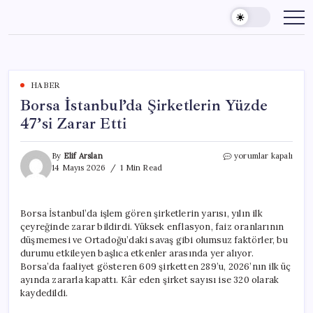
Skip
to
content
HABER
Borsa İstanbul’da Şirketlerin Yüzde
47’si Zarar Etti
Borsa
By
Elif Arslan
yorumlar kapalı
İstanbul’da
14 Mayıs 2026
1 Min Read
Şirketlerin
Yüzde
47’si
Borsa İstanbul’da işlem gören şirketlerin yarısı, yılın ilk
Zarar
çeyreğinde zarar bildirdi. Yüksek enflasyon, faiz oranlarının
Etti
için
düşmemesi ve Ortadoğu’daki savaş gibi olumsuz faktörler, bu
durumu etkileyen başlıca etkenler arasında yer alıyor.
Borsa’da faaliyet gösteren 609 şirketten 289’u, 2026’nın ilk üç
ayında zararla kapattı. Kâr eden şirket sayısı ise 320 olarak
kaydedildi.