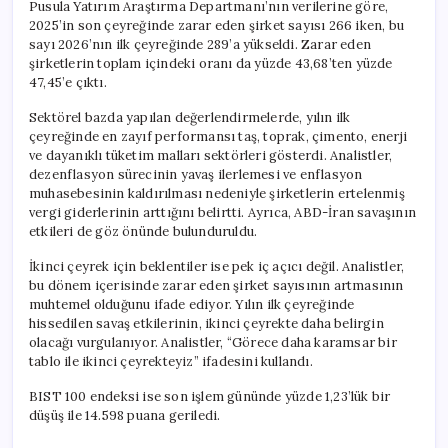
Pusula Yatırım Araştırma Departmanı’nın verilerine göre,
2025’in son çeyreğinde zarar eden şirket sayısı 266 iken, bu
sayı 2026’nın ilk çeyreğinde 289’a yükseldi. Zarar eden
şirketlerin toplam içindeki oranı da yüzde 43,68’ten yüzde
47,45’e çıktı.
Sektörel bazda yapılan değerlendirmelerde, yılın ilk
çeyreğinde en zayıf performansı taş, toprak, çimento, enerji
ve dayanıklı tüketim malları sektörleri gösterdi. Analistler,
dezenflasyon sürecinin yavaş ilerlemesi ve enflasyon
muhasebesinin kaldırılması nedeniyle şirketlerin ertelenmiş
vergi giderlerinin arttığını belirtti. Ayrıca, ABD-İran savaşının
etkileri de göz önünde bulunduruldu.
İkinci çeyrek için beklentiler ise pek iç açıcı değil. Analistler,
bu dönem içerisinde zarar eden şirket sayısının artmasının
muhtemel olduğunu ifade ediyor. Yılın ilk çeyreğinde
hissedilen savaş etkilerinin, ikinci çeyrekte daha belirgin
olacağı vurgulanıyor. Analistler, “Görece daha karamsar bir
tablo ile ikinci çeyrekteyiz” ifadesini kullandı.
BIST 100 endeksi ise son işlem gününde yüzde 1,23’lük bir
düşüş ile 14.598 puana geriledi.