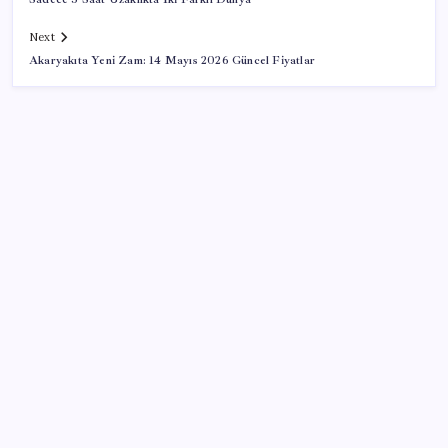
Next
Akaryakıta Yeni Zam: 14 Mayıs 2026 Güncel Fiyatlar
SON YAZILAR
10 milyarlık borç hal esnafını vurdu
Artık çalışan primi tazminata yansıyacak
Tüm dünyaya ‘tatil daveti’
VakıfBank ikinci çeyrekte 16,7 milyar TL net kâr elde
etti