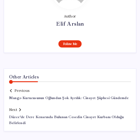
Author
Elif Arslan
Follow Me
Other Articles
Previous
Mango Kurucusunun Oğlundan Şok Ayrılık: Cinayet Şüphesi Gündemde
Next
Düzce’de Dere Kenarında Bulunan Cesedin Cinayet Kurbanı Olduğu
Belirlendi