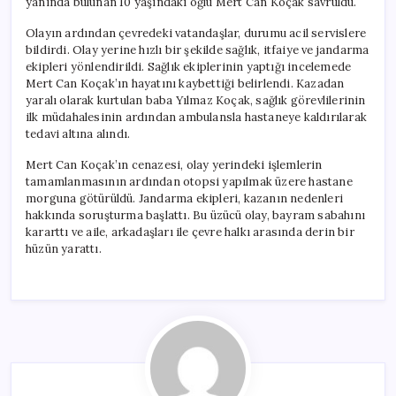
yanında bulunan 10 yaşındaki oğlu Mert Can Koçak savruldu.
Olayın ardından çevredeki vatandaşlar, durumu acil servislere
bildirdi. Olay yerine hızlı bir şekilde sağlık, itfaiye ve jandarma
ekipleri yönlendirildi. Sağlık ekiplerinin yaptığı incelemede
Mert Can Koçak’ın hayatını kaybettiği belirlendi. Kazadan
yaralı olarak kurtulan baba Yılmaz Koçak, sağlık görevlilerinin
ilk müdahalesinin ardından ambulansla hastaneye kaldırılarak
tedavi altına alındı.
Mert Can Koçak’ın cenazesi, olay yerindeki işlemlerin
tamamlanmasının ardından otopsi yapılmak üzere hastane
morguna götürüldü. Jandarma ekipleri, kazanın nedenleri
hakkında soruşturma başlattı. Bu üzücü olay, bayram sabahını
kararttı ve aile, arkadaşları ile çevre halkı arasında derin bir
hüzün yarattı.