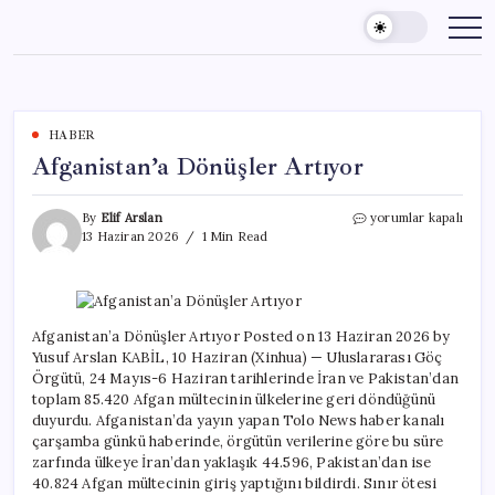
Skip
to
content
HABER
Afganistan’a Dönüşler Artıyor
Afganistan’a
By
Elif Arslan
yorumlar kapalı
Dönüşler
13 Haziran 2026
1 Min Read
Artıyor
için
Afganistan’a Dönüşler Artıyor Posted on 13 Haziran 2026 by
Yusuf Arslan KABİL, 10 Haziran (Xinhua) — Uluslararası Göç
Örgütü, 24 Mayıs-6 Haziran tarihlerinde İran ve Pakistan’dan
toplam 85.420 Afgan mültecinin ülkelerine geri döndüğünü
duyurdu. Afganistan’da yayın yapan Tolo News haber kanalı
çarşamba günkü haberinde, örgütün verilerine göre bu süre
zarfında ülkeye İran’dan yaklaşık 44.596, Pakistan’dan ise
40.824 Afgan mültecinin giriş yaptığını bildirdi. Sınır ötesi