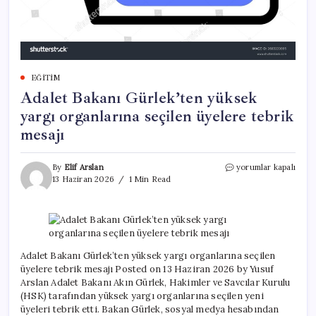
EĞITIM
Adalet Bakanı Gürlek’ten yüksek
yargı organlarına seçilen üyelere tebrik
mesajı
Adalet
By
Elif Arslan
yorumlar kapalı
Bakanı
13 Haziran 2026
1 Min Read
Gürlek’ten
yüksek
yargı
organlarına
seçilen
üyelere
Adalet Bakanı Gürlek’ten yüksek yargı organlarına seçilen
tebrik
üyelere tebrik mesajı Posted on 13 Haziran 2026 by Yusuf
mesajı
Arslan Adalet Bakanı Akın Gürlek, Hakimler ve Savcılar Kurulu
için
(HSK) tarafından yüksek yargı organlarına seçilen yeni
üyeleri tebrik etti. Bakan Gürlek, sosyal medya hesabından