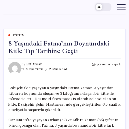
Skip
to
content
EĞITIM
8 Yaşındaki Fatma’nın Boynundaki
Kitle Tıp Tarihine Geçti
8
By
Elif Arslan
yorumlar kapalı
Yaşındaki
13 Mayıs 2026
2 Min Read
Fatma’nın
Boynundaki
Kitle
Eskişehir’de yaşayan 8 yaşındaki Fatma Yaman, 3 yaşından
Tıp
itibaren boynunda oluşan ve 3 kilograma ulaşan bir kitle ile
Tarihine
Geçti
mücadele etti. Desmoid fibromatozis olarak adlandırılan bu
için
kitle, Eskişehir Şehir Hastanesi’nde gerçekleştirilen 6,5 saatlik
ameliyatla başarıyla çıkarıldı.
Gaziantep’te yaşayan Orhan (37) ve Kübra Yaman (35) çiftinin
ikinci çocuğu olan Fatma, 3 yaşında boynunda bir kitle fark