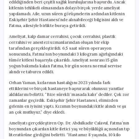
edildiğinden beri çeşitli sağlık kuruluşlarına başvurdu. Ancak
kitlenin tehlikeli olmasından dolayı birçok yerde ameliyat
yapılamadı. Aile, uzun süren görüşmelerin ardından kitlenin
Eskişehir Şehir Hastanesi’nde alınabileceği bilgisini aldı ve
Fatma, ailesiyle birlikte buraya getirildi.
Ameliyat, kalp damar cerrahisi, çocuk cerrahisi, plastik
cerrahisi ve anestezi uzmanlarından oluşan bir ekip
tarafından gerçekleştirildi. 6,5 saat süren operasyon
sonucunda, Fatma’nın boynundaki 3 kilogram ağırlığındaki
tümör kitlesi başarıyla çıkarıldı. Ameliyat sonrası 15 gün
yoğun bakımda kalan Fatma, bir gün sonra normal servise
alındı ve taburcu edildi.
Orhan Yaman, kızlarının hastalığını 2023 yılında fark
ettiklerini ve birçok hastaneye başvurarak olumsuz yanıtlar
aldıklarını belirtti. “Bize sürekli ‘masada kalır’ dediler. Çok zor
zamanlar geçirdik. Eskişehir Şehir Hastanesi, elimizden
gelenin en iyisini yaptı. Kızımın boynundaki kitle alındı ve şu
an çok mutluyuz,” diye ekledi.
Ameliyatı gerçekleştiren Op. Dr. Abdulkadir Calavul, Fatma’nın
boynundan çıkarılan kitle iletici yaş ve büyüklüğü açısından tıp
literatürüne girdiğini belirtti. “Hastamız 8 yaşında, 10 kilo