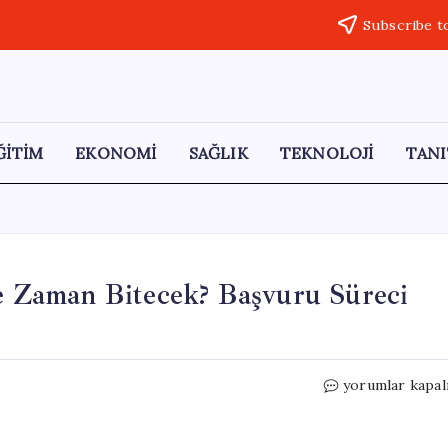
Subscribe t
ĞİTİM
EKONOMİ
SAĞLIK
TEKNOLOJİ
TANI
 Zaman Bitecek? Başvuru Süreci
2026
yorumlar kapal
MEB
AGS
Başvuruları