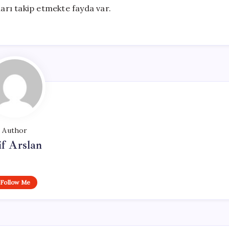
ları takip etmekte fayda var.
Author
if Arslan
Follow Me