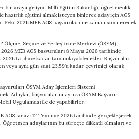
Ne
bir araya geliyor. Millî Eğitim Bakanlığı, öğretmenlik
Zaman
e hazırlık eğitimi almak isteyen binlerce aday için AGS
Bitecek?
yor. Peki, 2026 MEB AGS başvuruları ne zaman sona erecek
Başvuru
Süreci
Nasıl
Ölçme, Seçme ve Yerleştirme Merkezi (ÖSYM)
İşliyor?
, 2026 MEB AGS başvuruları 8 Mayıs 2026 tarihinde
için
s 2026 tarihine kadar tamamlayabilecekler. Başvurular,
 veya aynı gün saat 23.59’a kadar çevrimiçi olarak
vuruları ÖSYM Aday İşlemleri Sistemi
lecek. Adaylar, başvurularını ayrıca ÖSYM Başvuru
obil Uygulaması ile de yapabilirler.
AGS sınavı 12 Temmuz 2026 tarihinde gerçekleşecek.
. Öğretmen adaylarının bu süreçte dikkatli olmaları ve