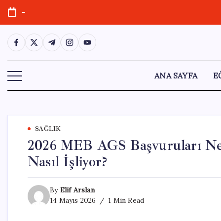
Skip
-
to
content
https://www.facebook.com/
https://twitter.com/
https://t.me/
https://www.instagram.com/
https://youtube.com/
ANA SAYFA
E
SAĞLIK
2026 MEB AGS Başvuruları Ne
Nasıl İşliyor?
By
Elif Arslan
14 Mayıs 2026
1 Min Read