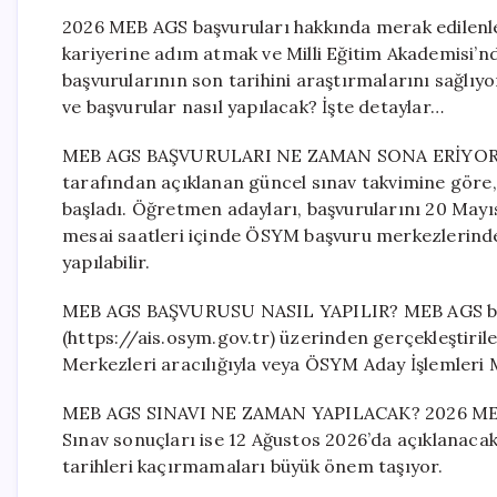
2026 MEB AGS başvuruları hakkında merak edilenler 
kariyerine adım atmak ve Milli Eğitim Akademisi’nd
başvurularının son tarihini araştırmalarını sağlı
ve başvurular nasıl yapılacak? İşte detaylar…
MEB AGS BAŞVURULARI NE ZAMAN SONA ERİYOR? 
tarafından açıklanan güncel sınav takvimine göre
başladı. Öğretmen adayları, başvurularını 20 Mayı
mesai saatleri içinde ÖSYM başvuru merkezlerinden
yapılabilir.
MEB AGS BAŞVURUSU NASIL YAPILIR? MEB AGS baş
(https://ais.osym.gov.tr) üzerinden gerçekleştiri
Merkezleri aracılığıyla veya ÖSYM Aday İşlemleri M
MEB AGS SINAVI NE ZAMAN YAPILACAK? 2026 MEB 
Sınav sonuçları ise 12 Ağustos 2026’da açıklanacak
tarihleri kaçırmamaları büyük önem taşıyor.