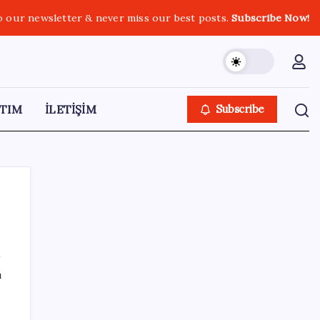
o our newsletter & never miss our best posts.
Subscribe Now!
TIM
İLETİŞİM
Subscribe
SON YAZILAR
ı
Gazprom: Avrupa’nın yer altı doğalgaz
depoları rekor düzeyde düşük