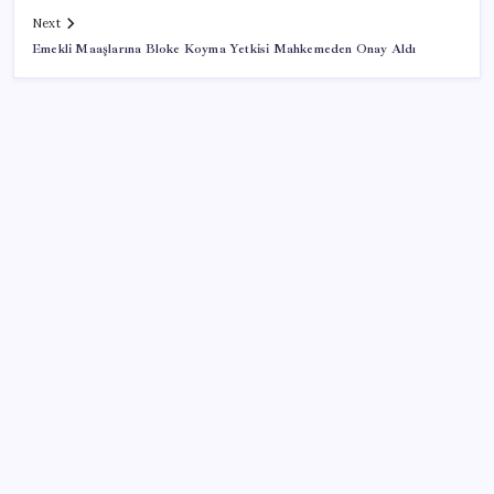
Next
Emekli Maaşlarına Bloke Koyma Yetkisi Mahkemeden Onay Aldı
SON YAZILAR
Altın uçuyor… İşte tırmanışın arkasındaki neden…
Bacakta bu belirtiler varsa dikkat! Pıhtı habercisi
olabilir
Windows 11’de Casusluk İddiası: Microsoft’tan
Açıklama Geldi
2026’da Hibrit Çalışanlar İçin Laptop Nasıl Seçilir?