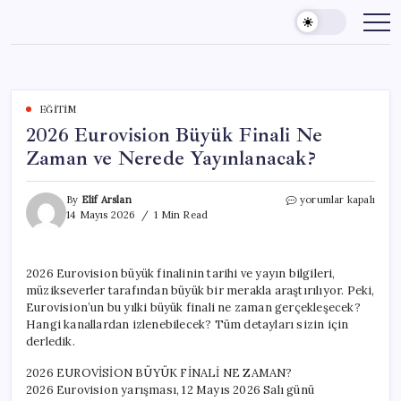
Skip
to
content
EĞITIM
2026 Eurovision Büyük Finali Ne
Zaman ve Nerede Yayınlanacak?
2026
By
Elif Arslan
yorumlar kapalı
Eurovision
14 Mayıs 2026
1 Min Read
Büyük
Finali
Ne
2026 Eurovision büyük finalinin tarihi ve yayın bilgileri,
Zaman
müzikseverler tarafından büyük bir merakla araştırılıyor. Peki,
ve
Nerede
Eurovision’un bu yılki büyük finali ne zaman gerçekleşecek?
Yayınlanacak?
Hangi kanallardan izlenebilecek? Tüm detayları sizin için
için
derledik.
2026 EUROVİSİON BÜYÜK FİNALİ NE ZAMAN?
2026 Eurovision yarışması, 12 Mayıs 2026 Salı günü