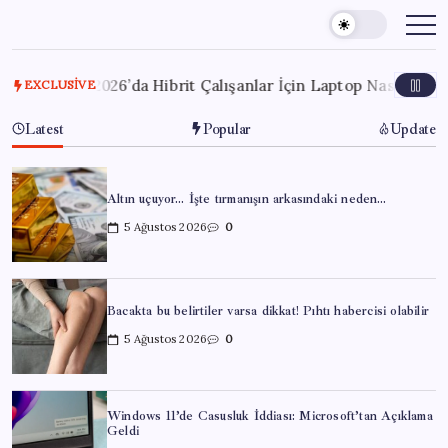
Skip
to
content
2026
2026’da Hibrit Çalışanlar İçin Laptop Nasıl Seçilir? Hang
EXCLUSIVE
Latest
Popular
Update
Altın uçuyor… İşte tırmanışın arkasındaki neden…
5 Ağustos 2026
0
Bacakta bu belirtiler varsa dikkat! Pıhtı habercisi olabilir
5 Ağustos 2026
0
Windows 11’de Casusluk İddiası: Microsoft’tan Açıklama
Geldi