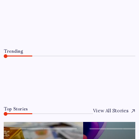
EĞITIM
Altın uçuyor… İşte tırmanışın
arkasındaki neden…
By
Elif Arslan
5 Ağustos 2026
Trending
Altın uçuyor… İşte tırmanışın arkasındaki neden…
5 Ağustos 2026
0
Top Stories
View All Stories