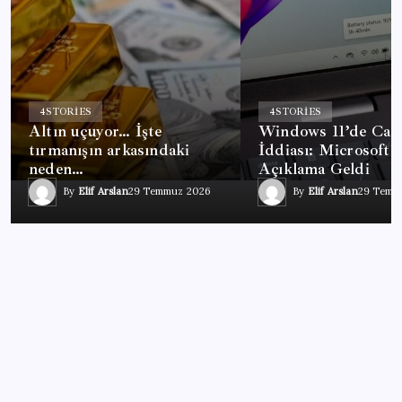
4
STORIES
4
STORIES
Altın uçuyor… İşte
Windows 11’de Cas
tırmanışın arkasındaki
İddiası: Microsoft’
neden…
Açıklama Geldi
By
Elif Arslan
29 Temmuz 2026
By
Elif Arslan
29 Temm