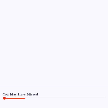
Sayaç
Kategoriler
Eğitim
Ekonomi
Haber
Sağlık
Teknoloji
You May Have Missed